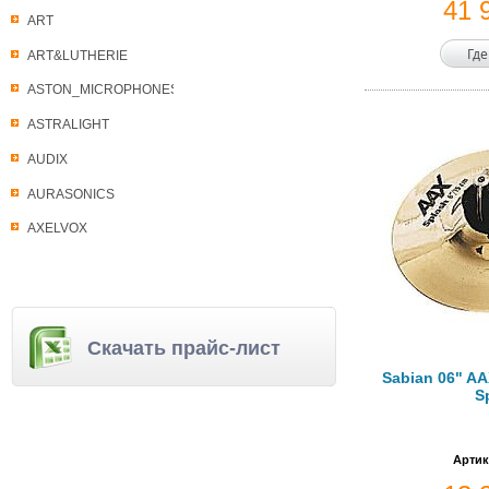
41 
ART
Где
ART&LUTHERIE
ASTON_MICROPHONES
ASTRALIGHT
AUDIX
AURASONICS
AXELVOX
Скачать прайс-лист
Sabian 06" AA
S
Артик