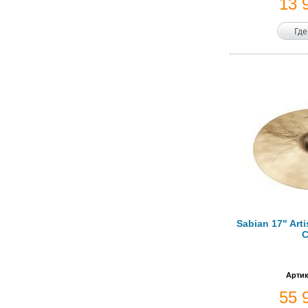
13 
Где
Sabian 17" Art
C
Артик
55 