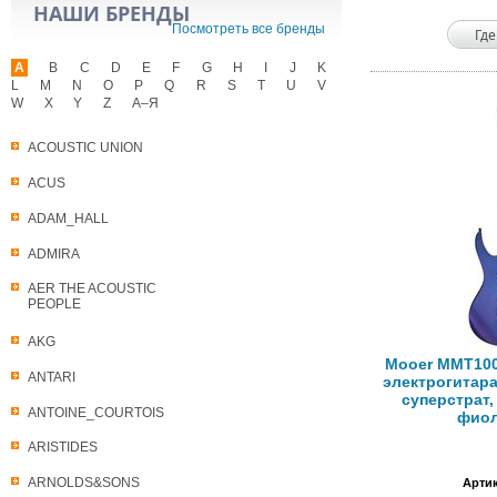
НАШИ БРЕНДЫ
Посмотреть все бренды
Где
A
B
C
D
E
F
G
H
I
J
K
L
M
N
O
P
Q
R
S
T
U
V
W
X
Y
Z
А–Я
ACOUSTIC UNION
ACUS
ADAM_HALL
ADMIRA
AER THE ACOUSTIC
PEOPLE
AKG
Mooer MMT100 
ANTARI
электрогитара
суперстрат,
ANTOINE_COURTOIS
фио
ARISTIDES
ARNOLDS&SONS
Артик