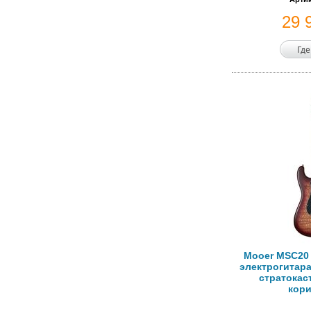
29 
Где
Mooer MSC20 
электрогитара
стратокаст
кор